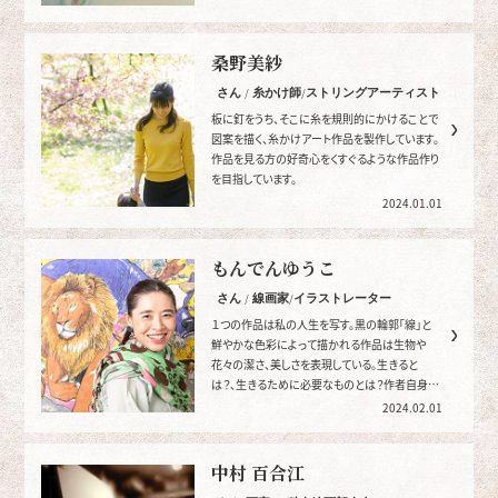
桑野美紗
さん / 糸かけ師/ストリングアーティスト
板に釘をうち、そこに糸を規則的にかけることで
図案を描く、糸かけアート作品を製作しています。
作品を見る方の好奇心をくすぐるような作品作り
を目指しています。
2024.01.01
もんでんゆうこ
さん / 線画家/イラストレーター
１つの作品は私の人生を写す。黒の輪郭「線」と
鮮やかな色彩によって描かれる作品は生物や
花々の潔さ、美しさを表現している。生きると
は？、生きるために必要なものとは？作者自身が
自分自身に問いかける。
2024.02.01
中村 百合江