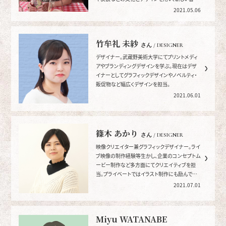
表現する活動を行う。
2021.05.06
竹牟礼 未紗
さん / DESIGNER
デザイナー。武蔵野美術大学にてプリントメディ
アやブランディングデザインを学ぶ。現在はデザ
イナーとしてグラフィックデザインやノベルティ・
販促物など幅広くデザインを担当。
2021.06.01
篠木 あかり
さん / DESIGNER
映像クリエイター兼グラフィックデザイナー。ライ
ブ映像の制作経験等生かし、企業のコンセプトム
ービー制作など多方面にてクリエイティブを担
当。プライベートではイラスト制作にも励んでい
る。
2021.07.01
Miyu WATANABE