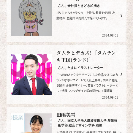
さん / 会社員ときどき絵描き
オリジナルキャラクタ－を作り、鉄筆を使用した
動物画、色鉛筆画を好んで描いています。
2024.08.01
タムラヒデカズ! ［タムチン
キ王国(ランド)］
さん / たまにイラストレーター
三つ目のオバケをモチーフにした作品をはじめカ
ラフルなポップアートで人気上昇中。 関西に軸足
を置き、企業デザイナー、商業イラストレーターと
して活躍しつつデザイン系の学校にて講師兼任
の現役アーティスト。
2024.09.01
田嶋美雪
さん / 国立大学法人筑波技術大学 産業技
術学部 総合デザイン学科 助教
大学教員としてデザインを指導しております。 聴