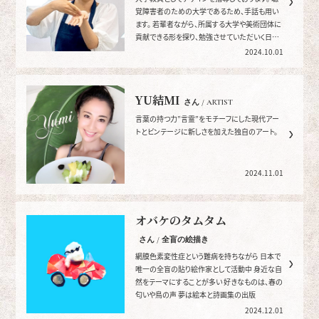
覚障害者のための大学であるため、手話も用い
ます。 若輩者ながら、所属する大学や美術団体に
貢献できる形を探り、勉強させていただいく日々
を送っております。
2024.10.01
YU結MI
さん / ARTIST
言葉の持つ力”言霊”をモチーフにした現代アー
トとビンテージに新しさを加えた独自のアート。
2024.11.01
オバケのタムタム
さん / 全盲の絵描き
網膜色素変性症という難病を持ちながら 日本で
唯一の全盲の貼り絵作家として活動中 身近な自
然をテーマにすることが多い 好きなものは、春の
匂いや鳥の声 夢は絵本と詩画集の出版
2024.12.01