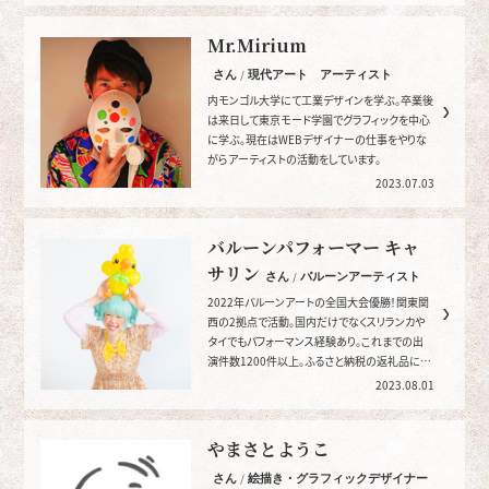
Mr.Mirium
さん / 現代アート アーティスト
内モンゴル大学にて工業デザインを学ぶ。卒業後
は来日して東京モード学園でグラフィックを中心
に学ぶ。現在はWEBデザイナーの仕事をやりな
がらアーティストの活動をしています。
2023.07.03
バルーンパフォーマー キャ
サリン
さん / バルーンアーティスト
2022年バルーンアートの全国大会優勝！関東関
西の2拠点で活動。国内だけでなくスリランカや
タイでもパフォーマンス経験あり。これまでの出
演件数1200件以上。ふるさと納税の返礼品に掲
載中（大阪府茨木市）
2023.08.01
やまさとようこ
さん / 絵描き・グラフィックデザイナー