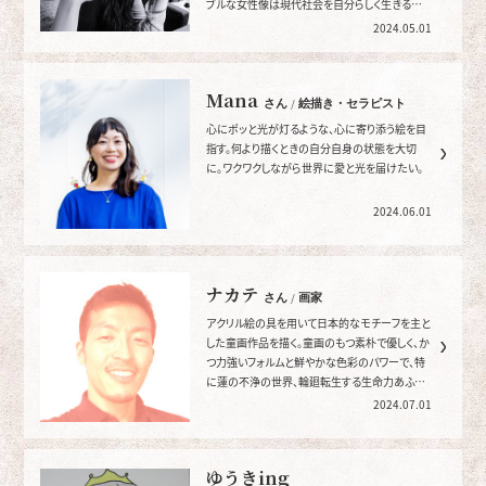
ブルな女性像は現代社会を自分らしく生きる女
性への応援も込められる。
2024.05.01
Mana
さん / 絵描き・セラピスト
心にポッと光が灯るような、心に寄り添う絵を目
指す。何より描くときの自分自身の状態を大切
に。ワクワクしながら世界に愛と光を届けたい。
2024.06.01
ナカテ
さん / 画家
アクリル絵の具を用いて日本的なモチーフを主と
した童画作品を描く。童画のもつ素朴で優しく、か
つ力強いフォルムと鮮やかな色彩のパワーで、特
に蓮の不浄の世界、輪廻転生する生命力あふれ
るイメージを表現する。
2024.07.01
ゆうきing