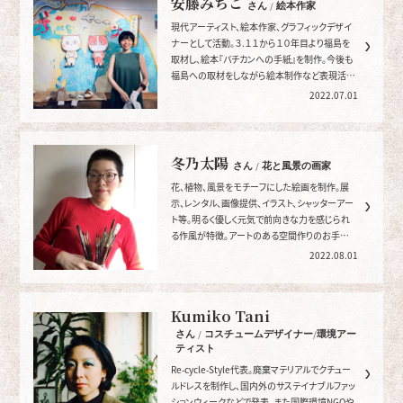
安藤みちこ
さん / 絵本作家
現代アーティスト、絵本作家、グラフィックデザイ
ナーとして活動。３.１１から１０年目より福島を
取材し、絵本『バチカンへの手紙』を制作。今後も
福島への取材をしながら絵本制作など表現活動
をつづけます。
2022.07.01
冬乃太陽
さん / 花と風景の画家
花、植物、風景をモチーフにした絵画を制作。展
示、レンタル、画像提供、イラスト、シャッターアー
ト等。明るく優しく元気で前向きな力を感じられ
る作風が特徴。アートのある空間作りのお手伝い
をします。
2022.08.01
Kumiko Tani
さん / コスチュームデザイナー/環境アー
ティスト
Re-cycle-Style代表。廃棄マテリアルでクチュー
ルドレスを制作し、国内外のサステイナブルファッ
ションウィークなどで発表、また国際環境NGOや