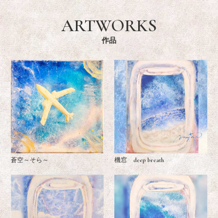
ARTWORKS
作品
蒼空～そら～
機窓 deep breath