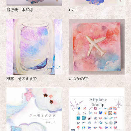
飛行機 水群緑
Hello
機窓 そのままで
いつかの空