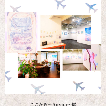
ここから～Anyna～展