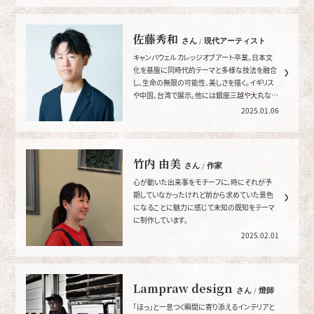
佐藤秀和
さん / 現代アーティスト
キャンバウェル カレッジオブアート卒業。日本文
化を基盤に同時代的テーマと多様な技法を融合
し、生命の無限の可能性、美しさを描く。イギリス
や中国、台湾で展示。他には銀座三越や大丸など
国内外で精力的に活動。
2025.01.06
竹内 由美
さん / 作家
心が動いた出来事をモチーフに、時にそれが予
期していなかったけれど前から求めていた景色
になることに魅力に感じて未知の既知をテーマ
に制作しています。
2025.02.01
Lampraw design
さん / 燈師
「ほっ」と一息つく瞬間に寄り添えるインテリアと