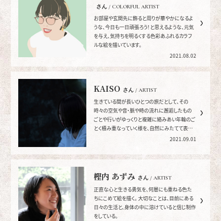
さん / COLORFUL ARTIST
お部屋や玄関先に飾ると周りが華やかになるよ
うな、今日も一日頑張ろう！と思えるような、元気
を与え、気持ちを明るくする色彩あふれるカラフ
ルな絵を描いています。
2021.08.02
KAISO
さん / ARTIST
生きている間が長いひとつの旅だとして、その
時々の空気や音・脈や時の流れに邂逅したもの
ごとや行いがゆっくりと複雑に絡みあい年輪のご
とく積み重なっていく様を、自然にみたてて表現
しています。
2021.09.01
樫内 あずみ
さん / ARTIST
正直な心と生きる勇気を、何層にも重ねる色た
ちにこめて絵を描く。 大切なことは、目前にある
日々の生活と、身体の中に溶けていると信じ制作
をしている。