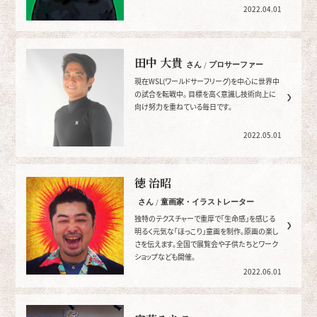
ア作品などを手掛ける。
2022.04.01
田中 大貴
さん / プロサーファー
現在WSL(ワールドサーフリーグ)を中心に世界中
の試合を転戦中。 目標を高く意識し技術向上に
向け努力を重ねている毎日です。
2022.05.01
徳 治昭
さん / 童画家・イラストレーター
独特のテクスチャーで重厚で「生命感」を感じる
明るく元気な「ほっこり」童画を制作。原画の楽し
さを伝えます。全国で展覧会や子供たちとワーク
ショップなども開催。
2022.06.01