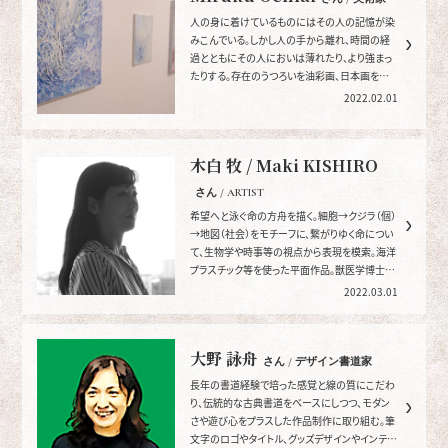
人の身に着けているものにはその人の記憶が染
みこんでいる。しかし人の手から離れ、時間の経
過とともにその人においは薄れたり、より強まっ
たりする。存在のうつろいを油彩画、日本画を中
心に作品を制作しています。
2022.02.01
木白 牧 / Maki KISHIRO
さん / ARTIST
希望へと泳ぐ命の方舟を描く。細胞→クジラ（個）
→地図（社会）をモチーフに、繋がりゆく命につい
て、生物学や時事等の視点から表現を模索。海洋
プラスチック等を使った平面作品。獣医学博士、
神奈川県在住。
2022.03.01
大野 詠舟
さん / デザイン書道家
長年の書道経験で培った感覚と線の質にこだわ
り、伝統的な古典書道をベースにしつつ、モダン
さや遊び心をプラスした作品制作に取り組む。筆
文字のロゴやタイトル、グッズデザインやインテリ