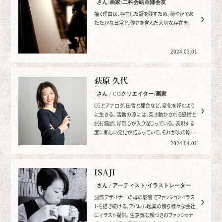
さん/画家/二科会絵画部会友
描く理由は、存在した証を残すため。穏やかであ
たたかな日常と、儚さを含んだ大切な存在を。
2024.03.01
荻原 久代
さん / CGクリエイター/画家
CGとアナログ、田舎と都会など、変化を好むよう
に生きる。 活動の源には、突き動かされる感情と
試行錯誤、好奇心が入り混じっている。 表現する
度に新しい発見が詰まっていて、それが次の原動
力になっている。
2024.04.01
ISAJI
さん / アーティスト/イラストレーター
服飾デザイナーの母の影響でファッションイラス
トを描き続ける。アパレル起業の傍ら様々な会社
にイラスト提供。 生意気な顔つきのファッショナ