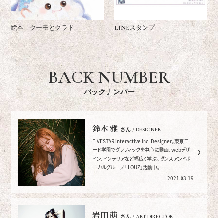
絵本 クーモとクラド
LINEスタンプ
BACK NUMBER
バックナンバー
鈴木 雅
さん / DESIGNER
FIVESTAR interactive inc. Designer。東京モ
ード学園でグラフィックを中心に動画、webデザ
イン、インテリアなど幅広く学ぶ。 ダンスアンドボ
ーカルグループ「iLOUZ」活動中。
2021.03.19
岩田 萌
さん / ART DIRECTOR