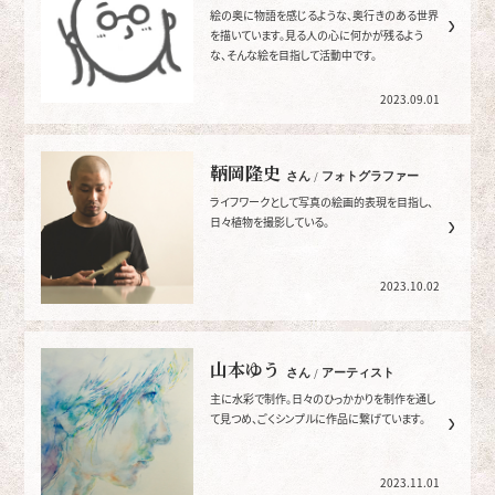
絵の奥に物語を感じるような、奥行きのある世界
を描いています。見る人の心に何かが残るよう
な、そんな絵を目指して活動中です。
2023.09.01
鞆岡隆史
さん / フォトグラファー
ライフワークとして写真の絵画的表現を目指し、
日々植物を撮影している。
2023.10.02
山本ゆう
さん / アーティスト
主に水彩で制作。日々のひっかかりを制作を通し
て見つめ、ごくシンプルに作品に繋げています。
2023.11.01