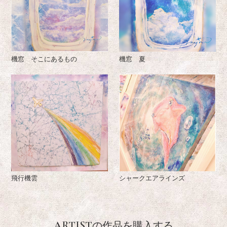
機窓 そこにあるもの
機窓 夏
飛行機雲
シャークエアラインズ
ARTIST
の作品を購入する