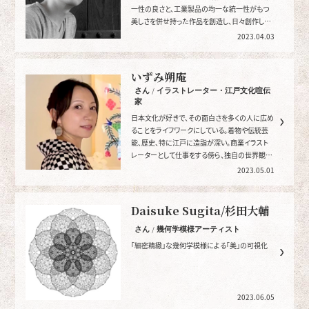
一性の良さと、工業製品の均一な統一性がもつ
美しさを併せ持った作品を創造し、日々創作して
います。
2023.04.03
いずみ朔庵
さん / イラストレーター・江戸文化喧伝
家
日本文化が好きで、その面白さを多くの人に広め
ることをライフワークにしている。着物や伝統芸
能、歴史、特に江戸に造詣が深い。商業イラスト
レーターとして仕事をする傍ら、独自の世界観で
「江戸を遊ぶ」作品を制作。
2023.05.01
Daisuke Sugita/杉田大輔
さん / 幾何学模様アーティスト
「細密精緻」な幾何学模様による「美」の可視化
2023.06.05