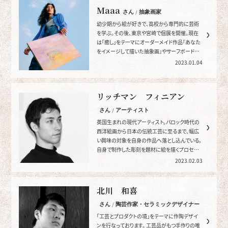
Maaa
さん / 抽象画家
幼少期から絵が好きで、高校から専門的に芸術
を学ぶ。その後、東京や宮崎で個展を開催。現在
は「癒し」をテーマにオーダーメイド作品『あなた
をイメージして描いた抽象画』やサーフボードペ
イントを行っている。
2023.01.04
リッチマン フィニアン
さん / アーティスト
英国生まれの現代アーティスト。バロック時代の
西洋絵画から日本の伝統工芸に至るまで、幅広
い興味の対象を自身の作品へ落とし込んでいる。
自身で制作した彫刻を題材に絵を描くプロセス
を軸に活動している。
2023.02.03
北川 和喜
さん / 陶芸作家・セラミックデザイナー
「工芸とプロダクトの境」をテーマに作陶デザイ
ンを行なっております。 工芸品がもつ手作りの唯