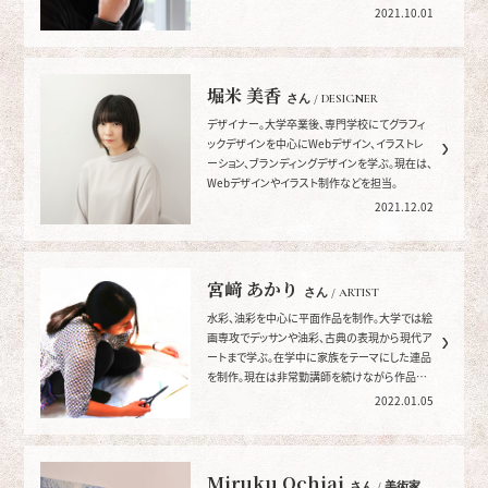
2021.10.01
堀米 美香
さん / DESIGNER
デザイナー。大学卒業後、専門学校にてグラフィ
ックデザインを中心にWebデザイン、イラストレ
ーション、ブランディングデザインを学ぶ。現在は、
Webデザインやイラスト制作などを担当。
2021.12.02
宮﨑 あかり
さん / ARTIST
水彩、油彩を中心に平面作品を制作。大学では絵
画専攻でデッサンや油彩、古典の表現から現代ア
ートまで学ぶ。在学中に家族をテーマにした連品
を制作。現在は非常勤講師を続けながら作品を
制作している。
2022.01.05
Miruku Ochiai
さん / 美術家