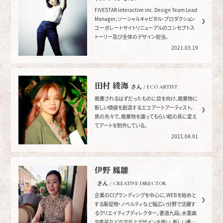
FIVESTAR interactive inc. Design Team Lead
Manager。ソーシャルキャピタル・プロダクション
コーポレートサイトリニューアルのコンセプトス
トーリー及び全体のデザイン担当。
2021.03.19
田村 綾海
さん / ECO ARTIST
廃棄されるはずだったものに目を向け、廃棄物に
新しい価値を創造するエコアートアーティスト。
旅の先々で、廃棄物を譲ってもらい絵の具に変え
てアートを制作している。
2021.04.01
伊野 鳳雛
さん / CREATIVE DIRECTOR
企業のCIブランディングを中心に、WEBを始めと
する販促物・ノベルティなど幅広い分野で活躍す
るクリエイティブディレクター。書道九段。水墨画
や表装などの文化とデザインを用い、新しい書を