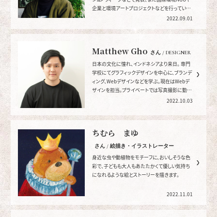
企業と環境アートプロジェクトなどを行ってい
る。
2022.09.01
Matthew Gho
さん / DESIGNER
日本の文化に憧れ、インドネシアより来日。 専門
学校にてグラフィックデザインを中心に、ブランデ
ィング、Webデザインなどを学ぶ。現在はWebデ
ザインを担当。プライベートでは写真撮影に勤し
む。
2022.10.03
ちむら まゆ
さん / 絵描き・イラストレーター
身近な虫や動植物をモチーフに、おいしそうな色
彩で、子どもも大人もあたたかくて優しい気持ち
になれるような絵とストーリーを描きます。
2022.11.01